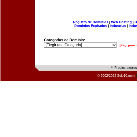
Registro de Dominios
|
Web Hosting
|
D
Dominios Expirados
|
Industrias
|
Indu
Categorías de Dominio:
[Pág. princi
** Precios expre
© 2002/2022 Solo10.com