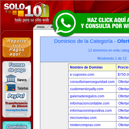
Dominios de la Categoría -
Ofer
12 dominios en esta categ
Mostrando 1 de 12
Nombre de Dominio
Precio
e-cupones.com
$750.
consultoriaenseguridad.com
Oferta
customersloyalty.com
Oferta
galeriaderegalos.com
Oferta
informacioncontable.com
Oferta
informacionimpositiva.com
Oferta
microventas.com
Oferta
mistercompras.com
Oferta