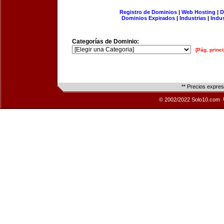
Registro de Dominios
|
Web Hosting
|
D
Dominios Expirados
|
Industrias
|
Indu
Categorías de Dominio:
[Pág. princi
** Precios expre
© 2002/2022 Solo10.com