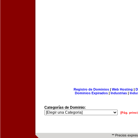
Registro de Dominios
|
Web Hosting
|
D
Dominios Expirados
|
Industrias
|
Indu
Categorías de Dominio:
[Pág. princi
** Precios expre