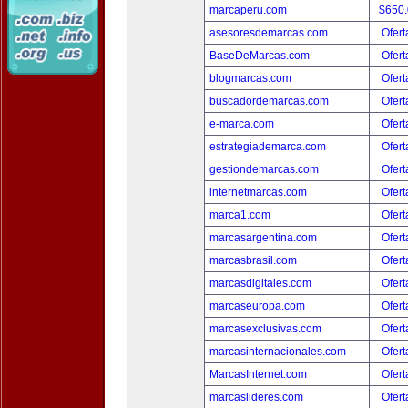
marcaperu.com
$650
asesoresdemarcas.com
Ofert
BaseDeMarcas.com
Ofert
blogmarcas.com
Ofert
buscadordemarcas.com
Ofert
e-marca.com
Ofert
estrategiademarca.com
Ofert
gestiondemarcas.com
Ofert
internetmarcas.com
Ofert
marca1.com
Ofert
marcasargentina.com
Ofert
marcasbrasil.com
Ofert
marcasdigitales.com
Ofert
marcaseuropa.com
Ofert
marcasexclusivas.com
Ofert
marcasinternacionales.com
Ofert
MarcasInternet.com
Ofert
marcaslideres.com
Ofert