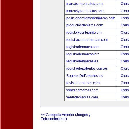
marcasnacionales.com
Ofert
marcasyfranquicias.com
Ofert
posicionamientodemarcas.com
Ofert
productosdemarca.com
Ofert
registeryourbrand.com
Ofert
registraciondemarcas.com
Ofert
registrodemarca.com
Ofert
registrodemarcas.biz
Ofert
registrodemarcas.es
Ofert
registrodepatentes.com.es
Ofert
RegistroDePatentes.es
Ofert
revistademarcas.com
Ofert
todaslasmarcas.com
Ofert
ventademarcas.com
Ofert
<< Categoria Anterior (Juegos y
Entretenimiento)