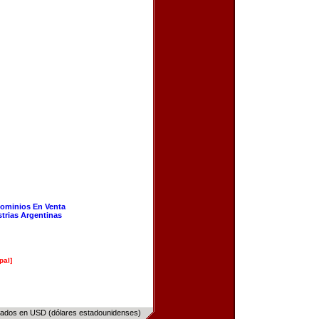
ominios En Venta
strias Argentinas
pal]
sados en USD (dólares estadounidenses)