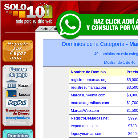
Dominios de la Categoría -
Mar
40 dominios en esta categ
Mostrando 1 de 40
Nombre de Dominio
Precio
registrodemarcas.org
$5,00
registresumarca.com
$3,50
MarcasEnVenta.com
$3,00
marcasargentinas.com
$1,70
MarcasWeb.com
$1,50
RegistroDeMarcas.net
$999
expomarca.com
$780
logosymarcas.com
$699